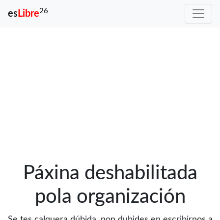
26
es
Libre
Páxina deshabilitada
pola organización
Se tes calquera dúbida, non dubides en escribirnos a