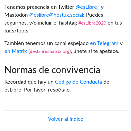
Tenemos presencia en Twitter
@esLibre_
y
Mastodon
@eslibre@hostux.social
: Puedes
seguirnos, y/o incluir el hashtag
en tus
#esLibre2020
tuits/toots.
También tenemos un canal espejado
en Telegram
y
en Matrix
(
), únete si te apetece.
#esLibre:matrix.org
Normas de convivencia
Recordad que hay un
Código de Conducta
de
esLibre. Por favor, respétalo.
Volver al índice