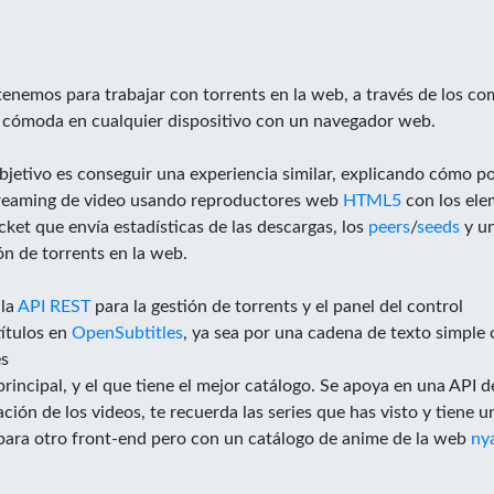
 tenemos para trabajar con torrents en la web, a través de los c
 cómoda en cualquier dispositivo con un navegador web.
bjetivo es conseguir una experiencia similar, explicando cómo 
 streaming de video usando reproductores web
HTML5
con los el
ket que envía estadísticas de las descargas, los
peers
/
seeds
y un
ón de torrents en la web.
 la
API
REST
para la gestión de torrents y el panel del control
títulos en
OpenSubtitles
, ya sea por una cadena de texto simple 
es
principal, y el que tiene el mejor catálogo. Se apoya en una API
ación de los videos, te recuerda las series que has visto y tiene
 para otro front-end pero con un catálogo de anime de la web
nya