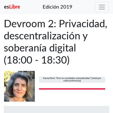
es
Libre
Edición 2019
Devroom 2: Privacidad,
descentralización y
soberanía digital
(18:00 - 18:30)
Karma Peiró: "Vivir en sociedades automatizadas" [charla por
videoconferencia]