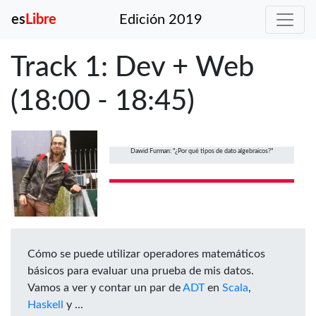
es
Libre
Edición 2019
Track 1: Dev + Web
(18:00 - 18:45)
Dawid Furman: "¿Por qué tipos de dato algebraicos?"
Cómo se puede utilizar operadores matemáticos
básicos para evaluar una prueba de mis datos.
Vamos a ver y contar un par de
ADT
en
Scala
,
Haskell
y ...